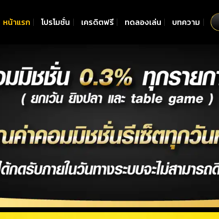
หน้าแรก
โปรโมชั่น
เครดิตฟรี
ทดลองเล่น
บทความ
9SLOTGAME