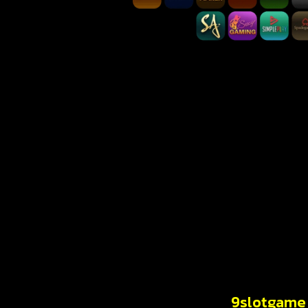
9slotgame เว