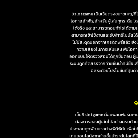
9slotgame เป็นเว็บตรงขนาดใหญ่ที่ได
โอกาสสำคัญสำหรับผู้เล่นทุกระดับ โด
ได้จริง และสามารถถอนกำไรได้ตามเงื่
สามารถเข้าใช้งานและรับสิทธิ์โบนัสไ
ไม่มีสะดุดนอกจากเครดิตฟรีแล้ว ยังม
ความเสี่ยงในการเล่นและเพิ่มโอ
ออกแบบให้ตรวจสอบได้ทุกขั้นตอน ผู้
ระบบถูกคัดสรรจากค่ายชั้นนำที่มีชื่อเ
อิสระด้วยโปรโมชั่นที่คุ้ม
9
เว็บ9slotgame คือแพลตฟอร์มเกมอ
ต้องการของผู้เล่นได้อย่างครบถ้ว
ประกอบถูกพัฒนาอย่างพิถีพิถันเพื่อให้
เกมออนไลน์จากค่ายชั้นนำระดับโลกที่มีช